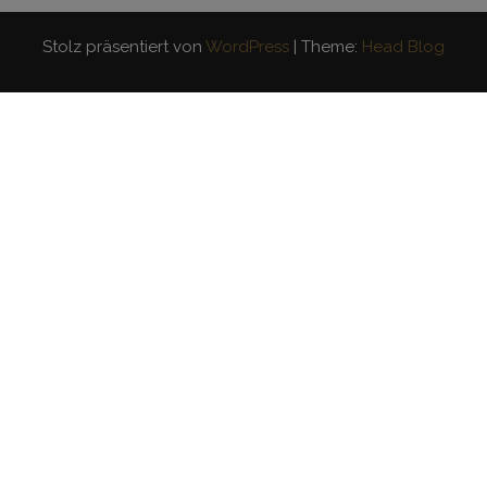
Stolz präsentiert von
WordPress
|
Theme:
Head Blog