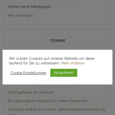
bisher keine Meldungen
Hier eintragen
TERMINE
Termine stehen zukünftig in der "Luftpost" und in der
VereinsApp.
Wir nutzen Cookies auf unserer Website um diese
laufend für Sie zu verbessern.
Mehr erfahren
Cookie Einstellungen
Akzeptieren
NEUESTE BEITRÄGE
Hochgefühle am Himmel
Ein gelungener Austausch zweier Verbände
Zeitungs-Artikel zu unserer Jahreshauptversammlung