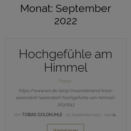
Monat:
September
2022
Hochgefühle am
Himmel
Flugtag
https://www.wn.de/amp/muensterland/kreis-
warendorf/warendorf/hochgefuhle-am-himmel-
2630643
Von
TOBIAS GOLDKUHLE
20. September 2022
Aus
Weiterlesen