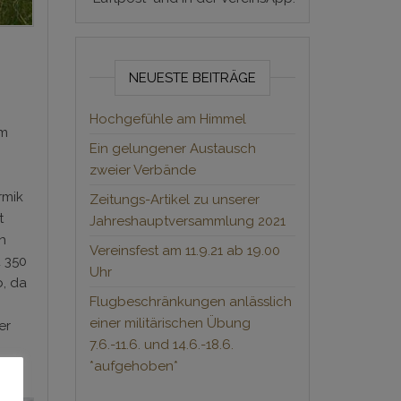
NEUESTE BEITRÄGE
Hochgefühle am Himmel
im
Ein gelungener Austausch
zweier Verbände
rmik
Zeitungs-Artikel zu unserer
t
Jahreshauptversammlung 2021
un
Vereinsfest am 11.9.21 ab 19.00
u 350
Uhr
b, da
Flugbeschränkungen anlässlich
einer militärischen Übung
er
7.6.-11.6. und 14.6.-18.6.
*aufgehoben*