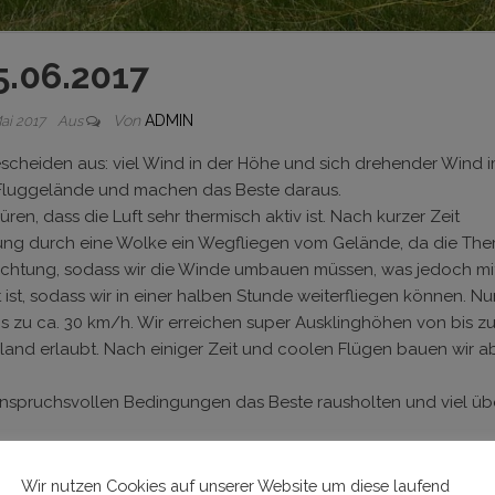
5.06.2017
Von
ADMIN
Mai 2017
Aus
escheiden aus: viel Wind in der Höhe und sich drehender Wind 
m Fluggelände und machen das Beste daraus.
en, dass die Luft sehr thermisch aktiv ist. Nach kurzer Zeit
tung durch eine Wolke ein Wegfliegen vom Gelände, da die The
richtung, sodass wir die Winde umbauen müssen, was jedoch mi
t ist, sodass wir in einer halben Stunde weiterfliegen können. N
is zu ca. 30 km/h. Wir erreichen super Ausklinghöhen von bis z
rland erlaubt. Nach einiger Zeit und coolen Flügen bauen wir a
n anspruchsvollen Bedingungen das Beste rausholten und viel üb
Wir nutzen Cookies auf unserer Website um diese laufend