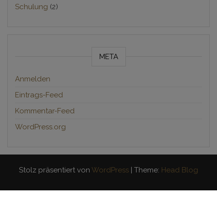
Schulung
(2)
META
Anmelden
Eintrags-Feed
Kommentar-Feed
WordPress.org
Stolz präsentiert von
WordPress
|
Theme:
Head Blog