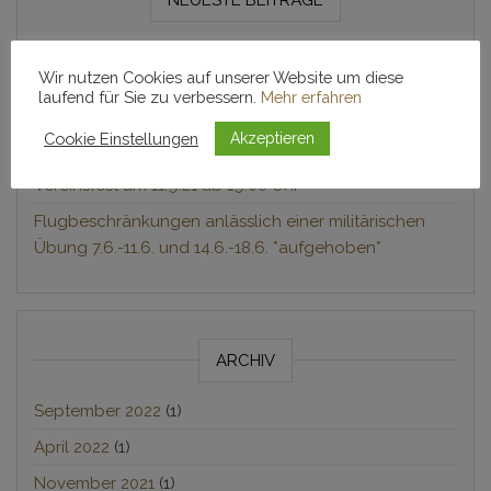
NEUESTE BEITRÄGE
Hochgefühle am Himmel
Wir nutzen Cookies auf unserer Website um diese
Ein gelungener Austausch zweier Verbände
laufend für Sie zu verbessern.
Mehr erfahren
Zeitungs-Artikel zu unserer Jahreshauptversammlung
Cookie Einstellungen
Akzeptieren
2021
Vereinsfest am 11.9.21 ab 19.00 Uhr
Flugbeschränkungen anlässlich einer militärischen
Übung 7.6.-11.6. und 14.6.-18.6. *aufgehoben*
ARCHIV
September 2022
(1)
April 2022
(1)
November 2021
(1)