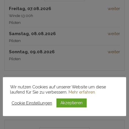
Freitag, 07.08.2026
weiter
Winde 13:00h
Piloten
Samstag, 08.08.2026
weiter
Piloten
Sonntag, 09.08.2026
weiter
Piloten
Wir nutzen Cookies auf unserer Website um diese
TERMINE
laufend für Sie zu verbessern.
Mehr erfahren
Termine stehen zukünftig in der "Luftpost" und in der
Cookie Einstellungen
Akzeptieren
VereinsApp.