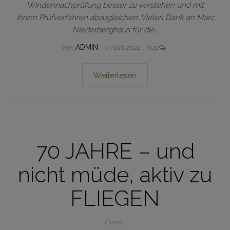
Windennachprüfung besser zu verstehen und mit
ihrem Prüfverfahren abzugleichen. Vielen Dank an Marc
Niederberghaus für die…
Von
ADMIN
7. April 2022
Aus
Weiterlesen
70 JAHRE – und
nicht müde, aktiv zu
FLIEGEN
Event