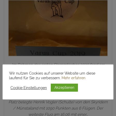
Im Rahmen des ersten Stammtisches 2020 fand am
24.01.2020 die Pokalverleihung des regionalen
Wir nutzen Cookies auf unserer Website um diese
VarusCup statt. Den Siegern überreichten Markus
laufend für Sie zu verbessern.
Mehr erfahren
Berghaus und der 1. Vorsitzende der
Cookie Einstellungen
Akzeptieren
Windengemeinschaft Skyrider Erhard Ziller im Gasthaus
Wiese, die verdienten Pokale und Präsente. Den ersten
Platz belegte Henrik Vogler (Schulte) von den Skyridern
/ Münstailand mit 1090 Punkten aus 6 Flügen. Der
weiteste Flug am 16.06 mit einer…