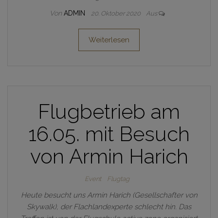
Von
ADMIN
20. Oktober 2020
Aus
Weiterlesen
Flugbetrieb am
16.05. mit Besuch
von Armin Harich
Event
Flugtag
Heute besucht uns Armin Harich (Gesellschafter von
Skywalk), der Flachlandexperte schlecht hin. Das