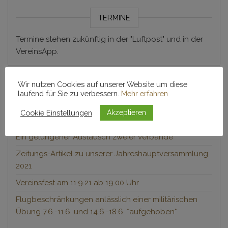
TERMINE
Termine stehen zukünftig in der "Luftpost" und in der
VereinsApp.
Wir nutzen Cookies auf unserer Website um diese
laufend für Sie zu verbessern.
Mehr erfahren
NEUESTE BEITRÄGE
Cookie Einstellungen
Akzeptieren
Hochgefühle am Himmel
Ein gelungener Austausch zweier Verbände
Zeitungs-Artikel zu unserer Jahreshauptversammlung
2021
Vereinsfest am 11.9.21 ab 19.00 Uhr
Flugbeschränkungen anlässlich einer militärischen
Übung 7.6.-11.6. und 14.6.-18.6. *aufgehoben*